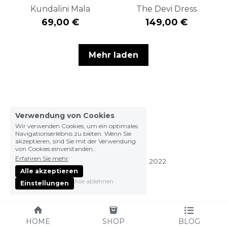
Kundalini Mala
The Devi Dress
69,00 €
149,00 €
Mehr laden
Verwendung von Cookies
Wir verwenden Cookies, um ein optimales
Navigationserlebnis zu bieten. Wenn Sie
akzeptieren, sind Sie mit der Verwendung
von Cookies einverstanden.
Erfahren Sie mehr
made with love by fine © 2022
Alle akzeptieren
Impressum
Alle ablehnen
Einstellungen
Widerrufserklärung
Allgemeine Geschäftsbedingungen
Datenschutz
HOME
SHOP
BLOG