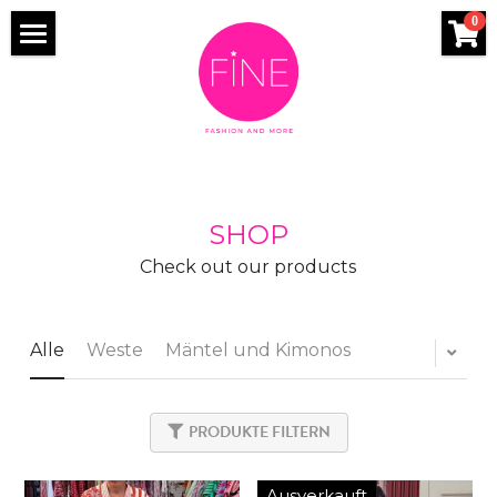
×
×
0
BLOG KATEGORIEN
SHOPKATEGORIEN
HOME
Alle Kategorien
TRAVELING
SHOP
TRAVEL TIPPS
BLOG
SHOP
TRAVEL TIPPS
Check out our products
Suche
Alle
Weste
Mäntel und Kimonos
PRODUKTE FILTERN
Ausverkauft