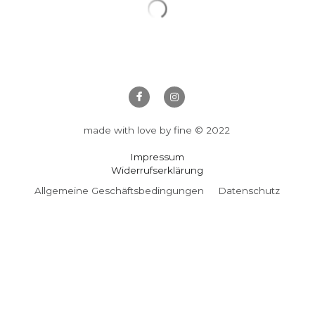
239,00 €
one of a kind
one size
amazing craftmenship
new drop available
Wählen
Menge
Zum Warenkorb hi