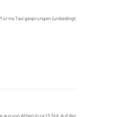
 Tür ins Taxi gesprungen (unbedingt
aus von Athen in ca 1,5 Std. Auf der