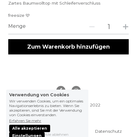
Zartes Baumwolltop mit Schleifenverschluss
freesize 🩷
Menge
Zum Warenkorb hinzufügen
Verwendung von Cookies
Wir verwenden Cookies, um ein optimales
made with love by fine © 2022
Navigationserlebnis zu bieten. Wenn Sie
akzeptieren, sind Sie mit der Verwendung
von Cookies einverstanden.
Impressum
Erfahren Sie mehr
Widerrufserklärung
Alle akzeptieren
Allgemeine Geschäftsbedingungen
Datenschutz
Alle ablehnen
Einstellungen