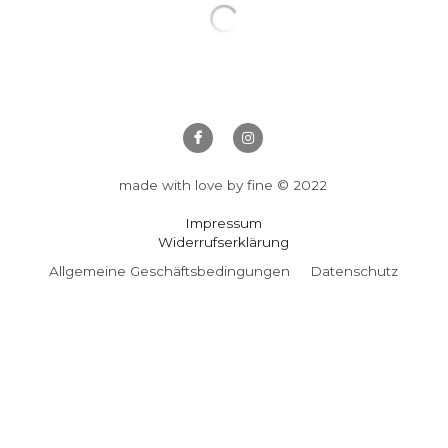
89,00 €
leichte Bluse aus handbedruckter Bau
freesize 34-40
Wählen
Menge
Alle Optionen sind ausverkauft
Zum Warenkorb hi