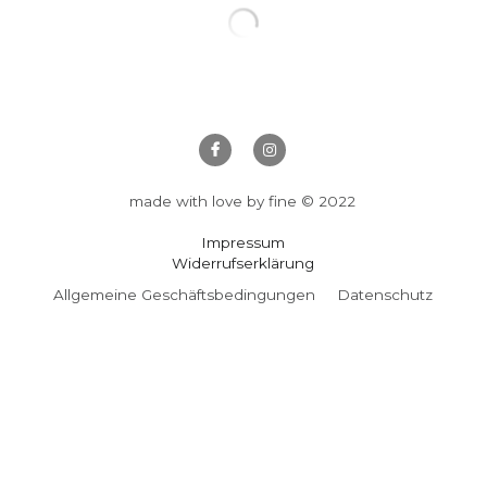
Coin Purse
29,00 €
59,00 €
Kleines Samttäschchen mit Schnappver
Menge
Zum Warenkorb hi
made with love by fine © 2022