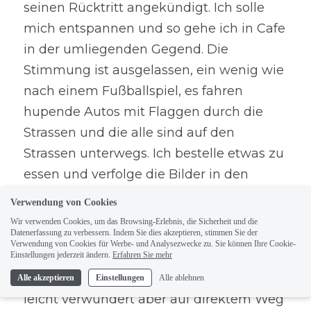
seinen Rücktritt angekündigt. Ich solle 
mich entspannen und so gehe ich in Cafe 
in der umliegenden Gegend. Die 
Stimmung ist ausgelassen, ein wenig wie 
nach einem Fußballspiel, es fahren 
hupende Autos mit Flaggen durch die 
Strassen und die alle sind auf den 
Strassen unterwegs. Ich bestelle etwas zu 
essen und verfolge die Bilder in den 
Nachrichten, bis sich plötzlich schlagartig 
Verwendung von Cookies
der Laden leert. Man drückt mir eine Tüte 
Wir verwenden Cookies, um das Browsing-Erlebnis, die Sicherheit und die
Datenerfassung zu verbessern. Indem Sie dies akzeptieren, stimmen Sie der
mit meinem Sandwich in die Hand mit 
Verwendung von Cookies für Werbe- und Analysezwecke zu. Sie können Ihre Cookie-
der Info, sie würden jetzt schließen. Da 
Einstellungen jederzeit ändern.
Erfahren Sie mehr
niemand englisch spricht gehe ich noch 
Alle akzeptieren
Einstellungen
Alle ablehnen
leicht verwundert aber auf direktem Weg 