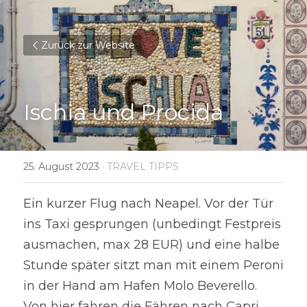
Zurück zur Website
Ischia und Procida
25. August 2023
·
TRAVEL TIPPS
Ein kurzer Flug nach Neapel. Vor der Tür 
ins Taxi gesprungen (unbedingt Festpreis 
ausmachen, max 28 EUR) und eine halbe 
Stunde später sitzt man mit einem Peroni 
in der Hand am Hafen Molo Beverello. 
Von hier fahren die Fähren nach Capri 