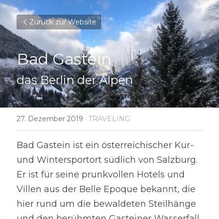
Zurück zur Website
Bad Gastein
das Berlin der Alpen
27. Dezember 2019
·
TRAVELING
Bad Gastein ist ein österreichischer Kur- 
und Wintersportort südlich von Salzburg. 
Er ist für seine prunkvollen Hotels und 
Villen aus der Belle Epoque bekannt, die 
hier rund um die bewaldeten Steilhänge 
und den berühmten Gasteiner Wasserfall 